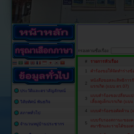
กรองตามชื่อเรื่อง
#
รายการหัวเรื่อง
1
คำร้องขอให้จัดทำร่างข้อ
หนังสือขอสละสิทธิการรับ
2
แรกเกิด (แบบ ดร.07)
ประวัติและตราสัญลักษณ์
แบบคำร้องขอเปลี่ยนแปลงส
3
เลี้ยงดูเด็กแรกเกิด (แบ
วิสัยทัศน์ พันธกิจ
4
แบบคำร้องขอคัดค้าน (
สภาพทั่วไป
แบบรับรองสถานะของค
5
จำนวนหมู่บ้านประชากร
สมาชิกและรายได้ของคร