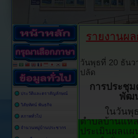
รายงานผล
วันพุธที่ 20 ธั
ปลัด
การประชุ
ประวัติและตราสัญลักษณ์
พัฒ
วิสัยทัศน์ พันธกิจ
ในวันพุธที่
สภาพทั่วไป
ตำบลบ้านแหล
จำนวนหมู่บ้านประชากร
ประเมินผลแผ