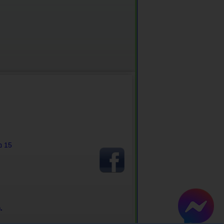
อ 15
.