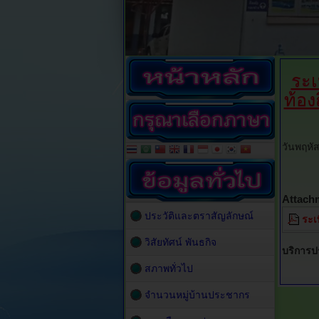
ระเ
ท้องถ
วันพฤหั
Attach
ประวัติและตราสัญลักษณ์
ระเ
วิสัยทัศน์ พันธกิจ
บริการ
สภาพทั่วไป
จำนวนหมู่บ้านประชากร